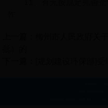
11、有无按规定完善企业
作。
上一篇：
梅州市人民政府关
批）的
下一篇：
[规划建设环保部]
版权所有 Copyrig
地址: 梅州市梅县畲江镇
梅州高新区制作维护 电话/传真:0753-24860