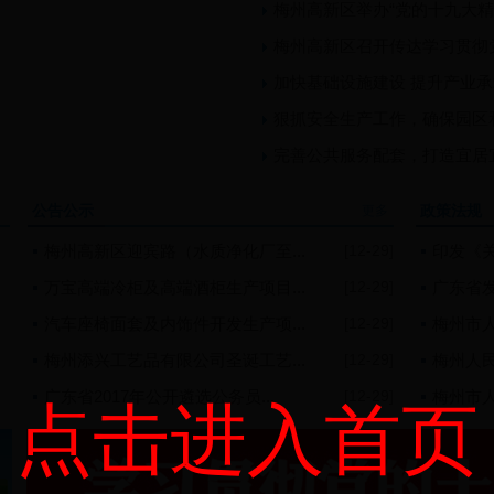
梅州高新区举办“党的十九大精
梅州高新区召开传达学习贯彻
加快基础设施建设 提升产业
狠抓安全生产工作，确保园区
完善公共服务配套，打造宜居
公告公示
政策法规
更多
梅州高新区迎宾路（水质净化厂至...
[12-29]
印发《关
万宝高端冷柜及高端酒柜生产项目...
[12-29]
广东省发
汽车座椅面套及内饰件开发生产项...
[12-29]
梅州市人
梅州添兴工艺品有限公司圣诞工艺...
[12-29]
梅州人民
广东省2017年公开遴选公务员...
[12-29]
梅州市人
点击进入首页