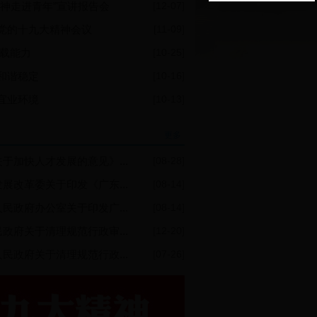
神走进青年”宣讲报告会
[12-07]
党的十九大精神会议
[11-09]
承载能力
[10-25]
和谐稳定
[10-16]
宜业环境
[10-13]
更多
于加快人才发展的意见》...
[08-28]
展改革委关于印发《广东...
[08-14]
民政府办公室关于印发广...
[08-14]
政府关于清理规范行政审...
[12-20]
民政府关于清理规范行政...
[07-26]