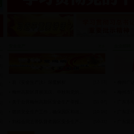
安全生产
企业招聘
多
更多
4]
4]
4]
新《安全生产法》深度解析
[12-13]
梅州广
4]
梅州高新区开展国庆、中秋和党的...
[11-09]
梅州市
5]
关于公开梅州高新区安全生产举报...
[11-07]
广东东电
5]
狠抓安全生产工作，确保园区和谐...
[10-16]
广东正
5]
5]
刘棕会同志带队督查园区安全生产...
[10-11]
广东富